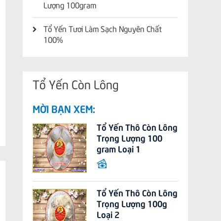
Lượng 100gram
Tổ Yến Tươi Làm Sạch Nguyên Chất
100%
Tổ Yến Còn Lông
MỜI BẠN XEM:
Tổ Yến Thô Còn Lông
Trọng Lượng 100
gram Loại 1
Tổ Yến Thô Còn Lông
Trọng Lượng 100g
Loại 2