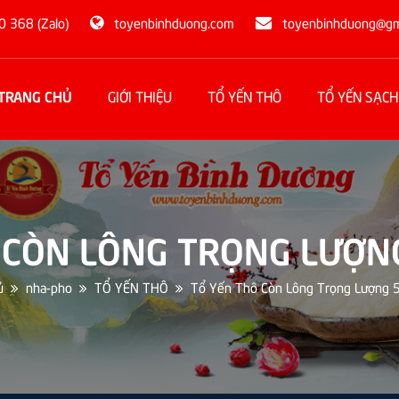
 368 (Zalo)
toyenbinhduong.com
toyenbinhduong@gm
TRANG CHỦ
GIỚI THIỆU
TỔ YẾN THÔ
TỔ YẾN SẠCH
 CÒN LÔNG TRỌNG LƯỢNG
ủ
nha-pho
TỔ YẾN THÔ
Tổ Yến Thô Còn Lông Trọng Lượng 5