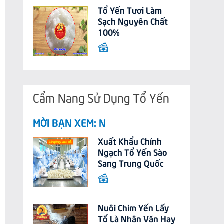
Tổ Yến Tươi Làm
Sạch Nguyên Chất
100%
Cẩm Nang Sử Dụng Tổ Yến
MỜI BẠN XEM: N
Xuất Khẩu Chính
Ngạch Tổ Yến Sào
Sang Trung Quốc
Nuôi Chim Yến Lấy
Tổ Là Nhân Văn Hay