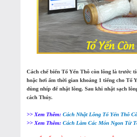
Cách chế biến
Tổ Yến Thô
còn lông là trước 
hoặc hơi ấm thời gian khoảng 1 tiếng cho
Tổ 
dùng nhíp để nhặt lông. Sau khi nhặt sạch lô
cách Thủy.
>> Xem Thêm:
Cách Nhặt Lông Tổ Yến Thô C
>> Xem Thêm:
Cách Làm Các Món Ngon Từ T