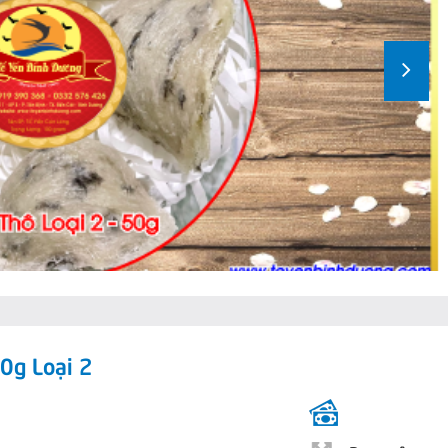
0g Loại 2