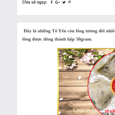
Chia sẻ ngay:
Đây là những Tổ Yến còn lông tương đối nhiề
lông được đóng thành hộp 50gram.