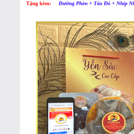
Tặng kèm:
Đường Phèn + Táo Đỏ + Nhíp N