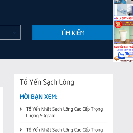
TÌM KIẾM
Tổ Yến Sạch Lông
MỜI BẠN XEM:
Tổ Yến Nhặt Sạch Lông Cao Cấp Trọng
Lượng 50gram
Tổ Yến Nhặt Sạch Lông Cao Cấp Trọng