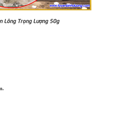
n Lông Trọng Lượng 50g
m.