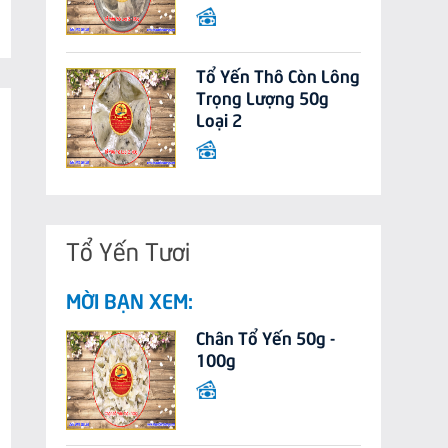
Tổ Yến Thô Còn Lông
Trọng Lượng 50g
Loại 2
Tổ Yến Tươi
MỜI BẠN XEM:
Chân Tổ Yến 50g -
100g