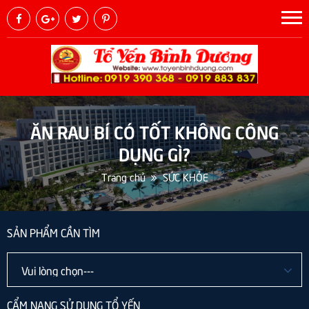
ĂN RAU BÍ CÓ TỐT KHÔNG CÔNG
DỤNG GÌ?
Trang chủ
SỨC KHỎE
SẢN PHẨM CẦN TÌM
CẨM NANG SỬ DỤNG TỔ YẾN