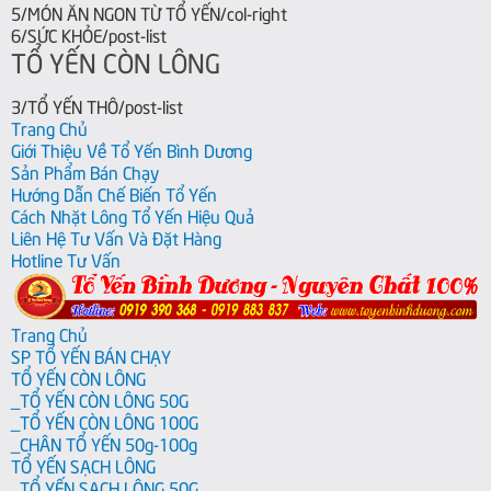
5/MÓN ĂN NGON TỪ TỔ YẾN/col-right
6/SỨC KHỎE/post-list
TỔ YẾN CÒN LÔNG
3/TỔ YẾN THÔ/post-list
Trang Chủ
Giới Thiệu Về Tổ Yến Bình Dương
Sản Phẩm Bán Chạy
Hướng Dẫn Chế Biến Tổ Yến
Cách Nhặt Lông Tổ Yến Hiệu Quả
Liên Hệ Tư Vấn Và Đặt Hàng
Hotline Tư Vấn
Trang Chủ
SP TỔ YẾN BÁN CHẠY
TỔ YẾN CÒN LÔNG
_TỔ YẾN CÒN LÔNG 50G
_TỔ YẾN CÒN LÔNG 100G
_CHÂN TỔ YẾN 50g-100g
TỔ YẾN SẠCH LÔNG
_TỔ YẾN SẠCH LÔNG 50G