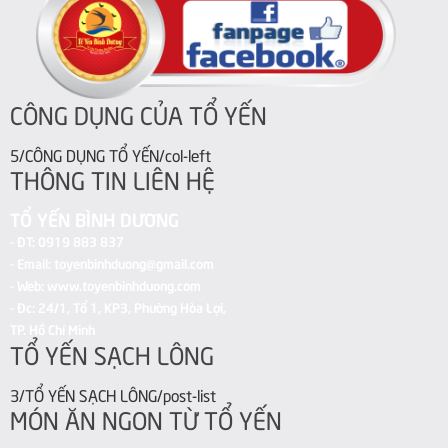
CÔNG DỤNG CỦA TỔ YẾN
5/CÔNG DỤNG TỔ YẾN/col-left
THÔNG TIN LIÊN HỆ
TỔ YẾN BÌNH DƯƠNG
- ĐT: 0919 883 837
- Email: toyenbinhduong@gmail.com
- Web: www.toyenbinhduong.com
- Đc: 24/1, Tổ 1, KP3, Phường Hòa Lợi,
TP. Hồ Chí Minh
TỔ YẾN SẠCH LÔNG
3/TỔ YẾN SẠCH LÔNG/post-list
MÓN ĂN NGON TỪ TỔ YẾN