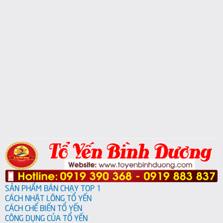
SẢN PHẨM BÁN CHẠY TOP 1
CÁCH NHẶT LÔNG TỔ YẾN
CÁCH CHẾ BIẾN TỔ YẾN
CÔNG DỤNG CỦA TỔ YẾN