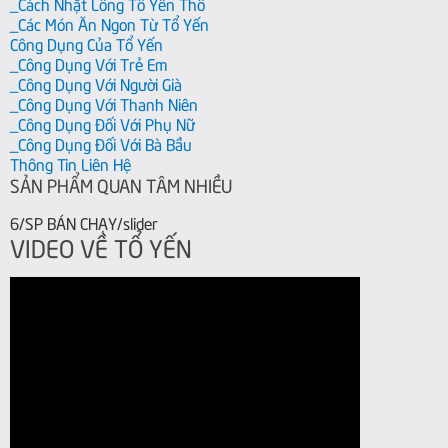
_Cách Nhặt Lông Tổ Yến Thô
_Các Món Ăn Ngon Từ Tổ Yến
Công Dụng Của Tổ Yến
_Công Dụng Với Trẻ Em
_Công Dụng Với Người Già
_Công Dụng Với Thanh Niên
_Công Dụng Đối Với Phụ Nữ
_Công Dụng Đối Với Bà Bầu
Thông Tin Liên Hệ
SẢN PHẨM QUAN TÂM NHIỀU
6/SP BÁN CHẠY/slider
VIDEO VỀ TỔ YẾN