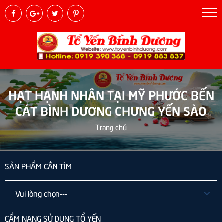
HẠT HẠNH NHÂN TẠI MỸ PHƯỚC BẾN
CÁT BÌNH DƯƠNG CHƯNG YẾN SÀO
Trang chủ
SẢN PHẨM CẦN TÌM
CẨM NANG SỬ DỤNG TỔ YẾN